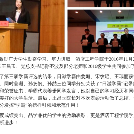
激励广大学生勤奋学习、努力进取，酒店工程学院于
2016
年
11
月
长王昌玉、党总支书记孙丕波及部分老师和
2016
级学生共同参加
了第三届学霸评选的结果，日滋学霸由姜姗、宋纹瑶、王瑞丽获
同时姜珊、孙扬帆、孙喆三位同学分别荣获了“日滋学霸”记录奖
和荣誉证书，学霸代表姜珊同学发言，她以自己的学习经历和同
美好的大学生活。最后，王昌玉院长对本次表彰活动做了总结。
分发挥“学霸”的榜样引领和示范作用！
度成绩突出、品学兼优的学生的激励表彰，更是酒店工程学院学
断进步！