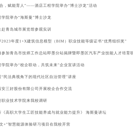
融合，赋能育人”——酒店工程学院举办“博士沙龙”活动
程学院举办“海斯曼”博士沙龙
生赴青岛城市展览馆参观实训
2023年度1+X建筑信息模型（BIM）职业技能等级证书“优秀组织奖”
邀参加青岛市技师工作总站即墨分站揭牌暨即墨区汽车产业技能人才培育联盟
程学院举办“校企联动，共筑未来”企业宣讲活动
展“民法典视角下的现代社区自治管理”讲座
西安三好股份有限公司开展校企合作交流
设职业技术学院来我校调研
行《高职大学生工匠技能养成与就业能力提升》 海斯曼讲坛
中文+”智慧能源体验研习项目在我校开营