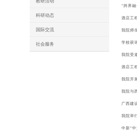
教研活动
“跨界
科研动态
酒店工
国际交流
我院师
学校获评
社会服务
我院受
酒店工
我院开
我院与
广西建
我院举
中新“