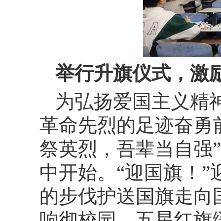
举行升旗仪式，激
为
弘扬爱国主义精
革命先烈的足迹奋勇
祭英烈，吾辈当自强
中开始。“迎国旗！
的步伐护送国旗走向
响彻校园，五星红旗