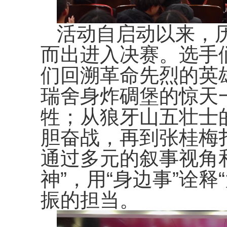
活动自启动以来，
而出进入决赛。选手
们回溯革命先烈的英
瑞舍身炸碉堡的惊天
牲；从狼牙山五壮士
胆奋战，再到张桂梅
通过多元的叙事视角和
神”，用“身边事”诠
振的担当。