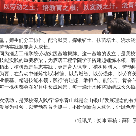
堂，师生们分工协作、配合默契，挥锹铲土、扶苗培土、浇水浇
劳动实践赋能育人成长。
同为酒店工程学院劳动实践基地揭牌。这一基地的设立，是我校
技能实践的重要桥梁，为酒店工程学院学子搭建起锤炼本领、磨
指出，植树既是生态实践，更是育人课堂，“植树即树人，劳动即
为要，在劳动中锤炼“以劳树德、以劳增智、以劳强体、以劳育美
业根基、精进技能本领，践行“有理想、敢担当、能吃苦、肯奋斗
每一棵树都会在岁月中长成风景，每一滴汗水终将凝结成长久硕
次活动，是我校深入践行“绿水青山就是金山银山”发展理念的有
发展为引领，以劳动教育为抓手，不断创新育人载体，让绿色理
（通讯员：娄帅 审稿：薛陆 